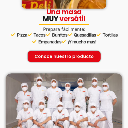
Una masa
MUY
versátil
Prepara fácilmente:
Pizza
Tacos
Burritos
Quesadillas
Tortillas
Empanadas
¡Y mucho más!
Conoce nuestro producto